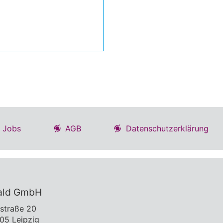
Jobs
AGB
Datenschutzerklärung
ald GmbH
tstraße 20
05 Leipzig